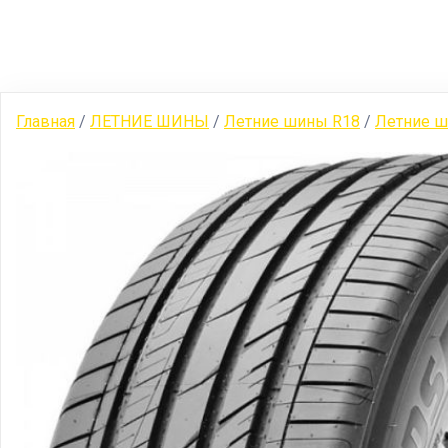
Главная
/
ЛЕТНИЕ ШИНЫ
/
Летние шины R18
/
Летние ш