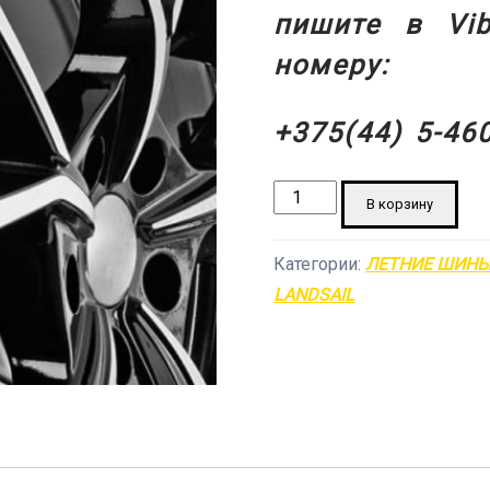
пишите в
Vi
номеру:
+375(44) 5-46
Количество
В корзину
товара
Летние
Категории:
ЛЕТНИЕ ШИН
шины
LANDSAIL
Landsail
RapidDragon
SUV
285/60
R18
120V