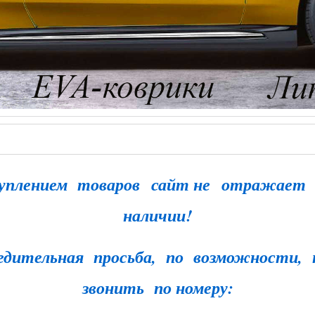
туплением товаров
сайт не
отражает 
наличии!
едительная просьба, по возможности,
звонить по номеру: